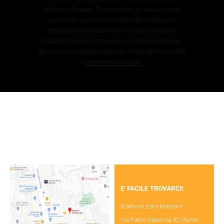
кабинете Тильды. Пролистайте до конца список
шаблонов и нажмите «Указать ID страницы».
Введите номер шаблона, который вы видите
справа. Создание страницы по номеру шаблона
доступно на платных тарифах. Подробнее читайте
в
справочном центре
.