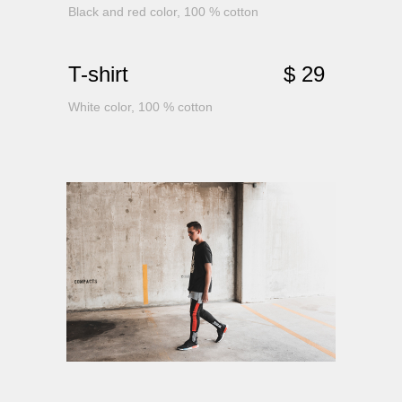
Black and red color, 100 % cotton
T-shirt
$ 29
White color, 100 % cotton
AL MATERIALS
NAT
ONL