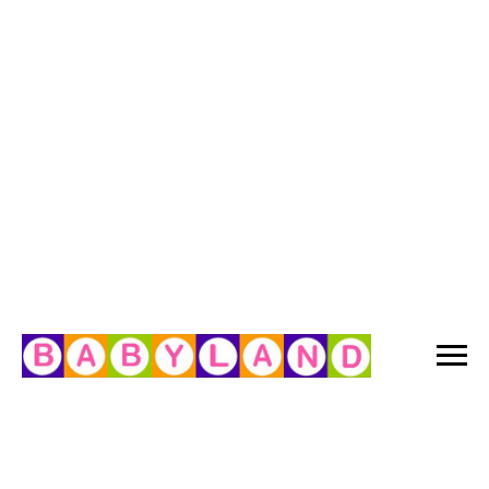
Open this page on desktop
>1200px to see animation
ANIMATION DEMO PAGE