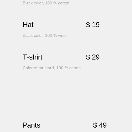
Black color, 100 % cotton
Hat
$ 19
Black color, 100 % wool
T-shirt
$ 29
Color of mustard, 100 % cotton
Pants
$ 49