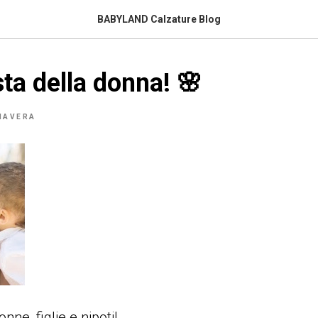
BABYLAND Calzature Blog
ta della donna! 🌸
MAVERA
e, figlie e nipoti!