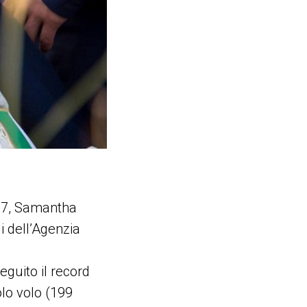
977, Samantha
i dell’Agenzia
guito il record
lo volo (199