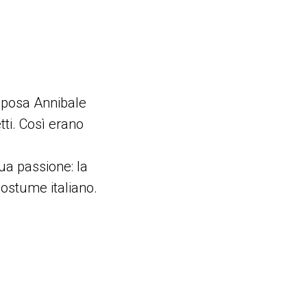
 sposa Annibale
ti. Così erano
ua passione: la
costume italiano.