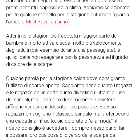
Sarebbe bene seguire le previsioni del tempo e essere
pronti per tutti i capricci della clima. Abbiamo selezionato
per te qualche modello per la stagione autunnale (guarda
l’articolo
Must Have: autunno
).
Attenti nelle stagioni più fredde, la maggior parte dei
bambini è molto attiva e suda molto più velocemente
degli adulti (per esempio durante una passeggiata), è
quindi bene non esagerare con la pesantezza ed il grado
di calore delle scarpe.
Qualche parola per la stagione calda dove consigliamo
l'utilizzo di scarpe aperte. Sappiamo bene quanto i ragazzi
e le ragazze ad un certo punto diventino riluttanti all'uso
dei sandali, ma il compito delle mamme è insistere
affinché vengano indossate il più possibile. Spesso i
ragazzi non vogliono il classico sandalo ma preferiscono
una ciabattina infradito, più colorata e "alla moda", il
nostro consiglio è accettare il compromesso pur di far
indossare loro qualcosa di diverso dalle scarpe da